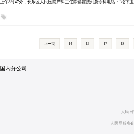
上午8时47分，长乐区人民医院产科主任陈锦霞接到急诊科电话：“松下
上一页
14
15
17
18
国内分公司
人民日
人民网服务邮