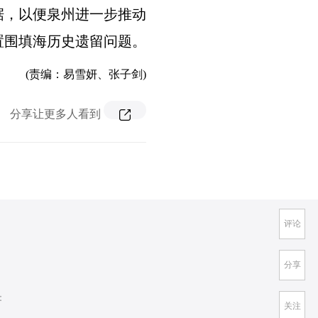
据，以便泉州进一步推动
置围填海历史遗留问题。
(责编：易雪妍、张子剑)
分享让更多人看到
评论
分享
：
关注