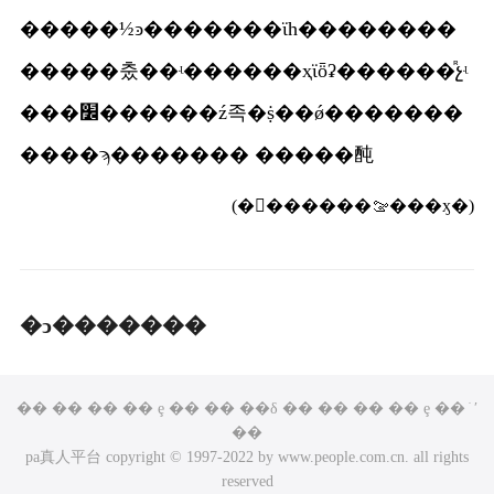
�����½ͽ�������ϊһ��������
�����춨��ʵ������ҳϊȫʡ������ᷢչʵ
���׼������ź족�ṩ��ǿ�������
����ϡ������� �����䣩
(��ࣺ�����ࡢ���ӽ�)
�ͻ�������
�� �� �� �� ȩ �� �� ��δ �� �� �� �� ȩ �� ֹ ʹ
��
pa真人平台 copyright © 1997-2022 by www.people.com.cn. all rights
reserved