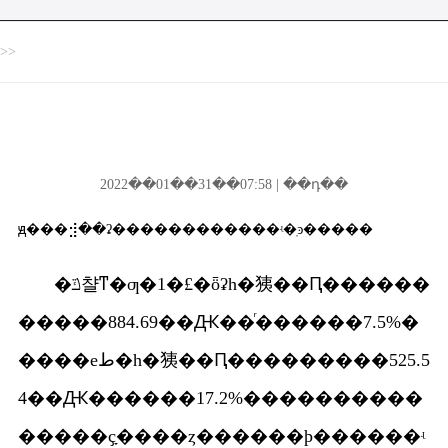
>>
2022��01��31��07:58 | ��դ��
ԭ���⣺��ʡ������������ʵ�ֽͽ�����
�ݿ챨ͳ�ƣ�1�£�ȫʡһ�㹫��Ԥ������
�����884.69��Ԫ��ͬ������7.5%�
����еط�һ�㹫��Ԥ���������525.5
4��Ԫ������17.2%����������
�����ҫָ����ȥ������ϸ������ʵ