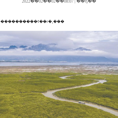
2022��02��02��08:07 | ��դ��
���⣺��ǿʪ�ر����޸�����������ȼ��г�¸���