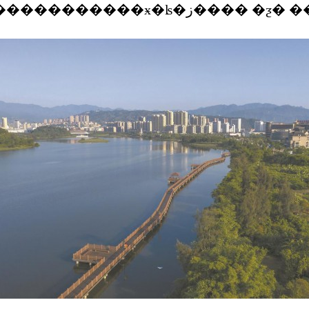
�����������ӿ�ʪ�ز���� �ƺ� 