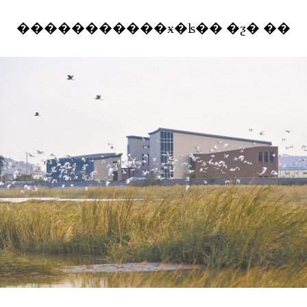
�����������ӿ�ʪ�� �ƺ� ��