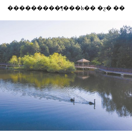
���������¶���ʪ�� �ƺ� ��