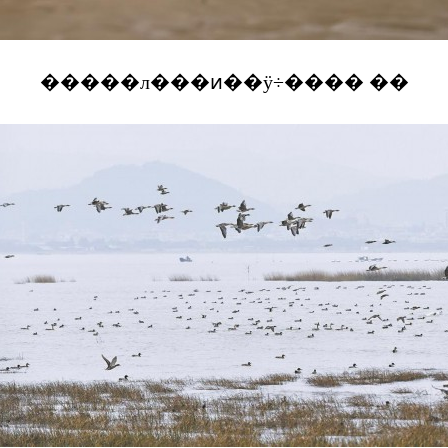
�����л���ͷ��ÿ÷���� ��