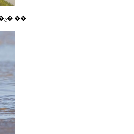
� �ƺ� ��