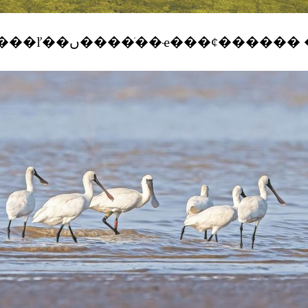
�������ľ��ں����ֹ��ҽ���ȼ�����