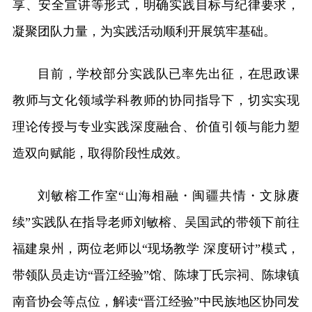
享、安全宣讲等形式，明确实践目标与纪律要求，
凝聚团队力量，为实践活动顺利开展筑牢基础。
目前，学校部分实践队已率先出征，在思政课
教师与文化领域学科教师的协同指导下，切实实现
理论传授与专业实践深度融合、价值引领与能力塑
造双向赋能，取得阶段性成效。
刘敏榕工作室“山海相融・闽疆共情・文脉赓
续”实践队在指导老师刘敏榕、吴国武的带领下前往
福建泉州，两位老师以“现场教学 深度研讨”模式，
带领队员走访“晋江经验”馆、陈埭丁氏宗祠、陈埭镇
南音协会等点位，解读“晋江经验”中民族地区协同发