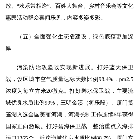
放。“欢乐常相逢”、百姓大舞台、乡村音乐会等文化
惠民活动群众喜闻乐见，内容多姿多彩。
（五）全面强化生态省建设，绿色底蕴更加深
厚
污染防治攻坚战实现新进展。打好蓝天保卫
战，设区城市空气质量达标天数比例98.4%，pm2.5
浓度为每立方米20微克。打好碧水保卫战，主要流
域优良水质比例99%，三明金溪（将乐段）、厦门筼
筜湖入选全国美丽河湖，河湖长制工作连续6年获得
国家正向激励。打好碧海保卫战，整治重点入海排
污口1365个，近岸海域优良水质比例88.7%，厦门东