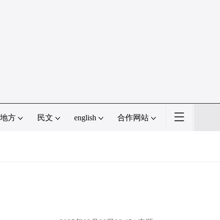
地方
民文
english
合作网站