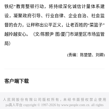
铁纪”教育整顿行动，将持续深化诚信计量体系建
设，凝聚政府引导、行业自律、企业自治、社会监
督的合力，让秤称出公平正义，让老百姓的“菜篮子”
越拎越安心。（文/陈颢尹 图/厦门市湖里区市场监管
局）
(责编：陈楚楚、刘卿)
客户端下载
人 民 网 股 份 有 限 公 司 版 权 所 有 ，未 经 书 面 授 权 禁 止 使 用
pa真人平台 copyright © 1997-2026 by www.people.com.cn. all rights