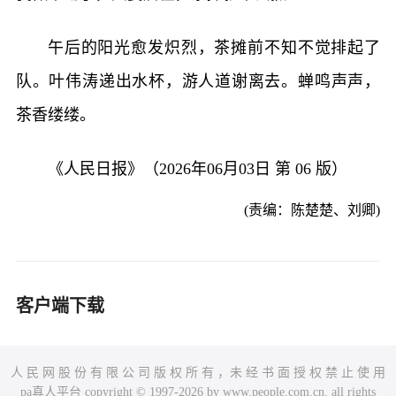
午后的阳光愈发炽烈，茶摊前不知不觉排起了
队。叶伟涛递出水杯，游人道谢离去。蝉鸣声声，
茶香缕缕。
《人民日报》（2026年06月03日 第 06 版）
(责编：陈楚楚、刘卿)
客户端下载
人 民 网 股 份 有 限 公 司 版 权 所 有 ，未 经 书 面 授 权 禁 止 使 用
pa真人平台 copyright © 1997-2026 by www.people.com.cn. all rights