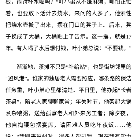
板，能讨杯水喝吗？”叶小弟从不嫌麻烦，哪怕正忙
着，也要放下活计去烧水。来问的人多了，他索性
把烧水壶搬了出来，摆在门口的凳子上。后来，凳
子换成了大桶，大桶贴上了告示。这一摆，就是17
年。有人喝了水后想付钱，叶小弟总说：“不要钱。”
渐渐地，茶摊不只是“补给站”，也是街坊邻里的
“避风港”。谁家的独居老人需要照应，哪条路的保洁
任务重，叶小弟心里都清楚。平日里，他办起“长者
茶桌”，陪老人家聊聊家常；年关时节，他架起大锅
煮杂粮粥，送给孤寡老人和外来务工者；除夕夜，
他自掏腰包摆宴席，请困难人员吃年夜饭……他
说：“我刚来福州时，很多人帮过我。现在我有能力