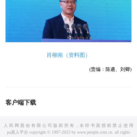
肖柳南（资料图）
(责编：陈遴、刘卿)
客户端下载
人 民 网 股 份 有 限 公 司 版 权 所 有 ，未 经 书 面 授 权 禁 止 使 用
pa真人平台 copyright © 1997-2025 by www.people.com.cn. all rights