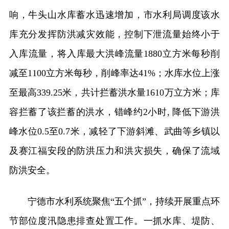
响，牛头山水库蓄水迅速增加，市水利局调度该水
库充分发挥防洪减灾效能，控制下泄流量始终小于
入库流量，将入库最大洪峰流量1880立方米每秒削
减至1100立方米每秒，削峰率达41%；水库水位上涨
至最高339.25米，共计拦蓄洪水量1610万立方米；库
容拦蓄了该拦蓄的洪水，错峰约2小时, 降低下游洪
峰水位0.5至0.7米，减轻了下游斜滩、武曲等乡镇以
及赛江福安段的防洪压力和洪灾损失，确保了流域
防洪安全。
宁德市水利系统聚焦“五个抓”，持续开展重点环
节部位度汛隐患排查处置工作。一抓水库、堤防、