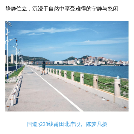
静静伫立，沉浸于自然中享受难得的宁静与悠闲。
国道g228线莆田北岸段。陈梦凡摄