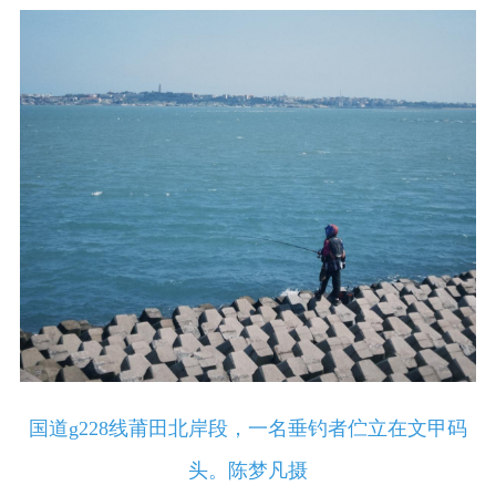
国道g228线莆田北岸段，一名垂钓者伫立在文甲码
头。陈梦凡摄