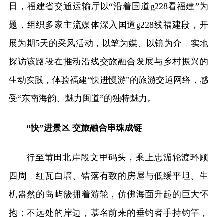
日，福建省交通运输厅以“沿着国道g228看福建”为
题，组织多家主流媒体深入国道g228线福建段，开
展为期5天的采风活动，以笔为媒、以镜为介，实地
探访该路段在推动沿线交旅融合发展与乡村振兴的
生动实践，体验福建“快进慢游”的旅游交通网络，感
受“东南海韵、魅力闽道”的独特魅力。
“快”进景区 交旅融合串珠成链
行至莆田北岸段文甲码头，乘上忠湄轮渡环顾
四周，红瓦白墙、错落有致的房屋与低缓平坦、生
机盎然的岛屿簇拥着游轮，仿佛海面升起的巨大怀
抱；不远处的岸边，慕名前来的垂钓者手持钓竿，