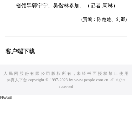
省领导郭宁宁、吴偕林参加。（记者 周琳）
(责编：陈楚楚、刘卿)
客户端下载
人 民 网 股 份 有 限 公 司 版 权 所 有 ，未 经 书 面 授 权 禁 止 使 用
pa真人平台 copyright © 1997-2023 by www.people.com.cn. all rights
reserved
网站地图