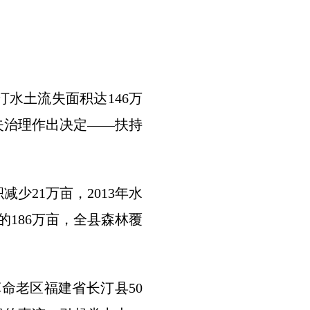
汀水土流失面积达146万
失治理作出决定——扶持
少21万亩，2013年水
年的186万亩，全县森林覆
革命老区福建省长汀县50