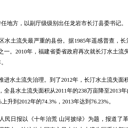
魏东转任地方，以副厅级级别出任龙岩市长汀县委书记。
区水土流失最严重的县份。据1985年遥感普查，长
之一。2010年，福建省委省政府再次就长汀水土流
年。
进水土流失治理。到了2012年，长汀水土流失面积减
全县水土流失面积从2011年的238万亩降至2013
%上升到2012年的74.3%，2013年达到76.23%。
0日，人民日报以《十年治荒 山河披绿》为题，报道了