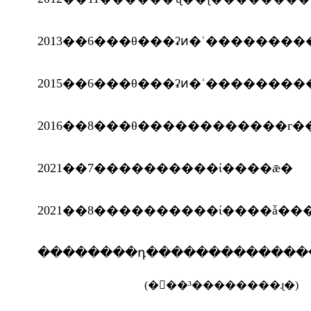
2013��6���θ���ʡͷ�ʿ��������
2016��8���θ������������г�
2021��7����������ί����ǣ�
2021��8����������ί����ǡ�
��������դ�������������
(��ࣺ�³��������ɻ�)