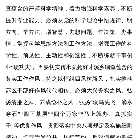
查蕴含的严谨科学精神，着力增强科学素养，不断
提升专业能力。必须从党的科学理论中悟规律、明
方向、学方法、增智慧，去想问题、作决策、办事
情，掌握科学思维方法和工作方法，增强工作的科
学性、预见性、主动性和创造性，不断练就干事创
业“硬功夫”。五要切实传承弘扬好才溪乡调查蕴含的
务实工作作风，持之以恒纠四风树新风，扎实推动
苏区干部好作风代代相传。必须大兴务实之风、弘
扬清廉之风、养成俭朴之风，弘扬“弱鸟先飞、滴水
穿石”“四下基层”“四个万家”“马上就办、真抓实
干”等优良作风，贯彻落实中央八项规定及实施细则
精神，培育崇尚俭朴、厉行节约、反对浪费的良好