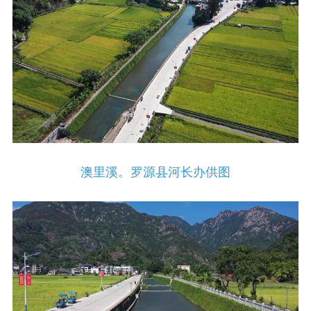
澳里溪。罗源县河长办供图