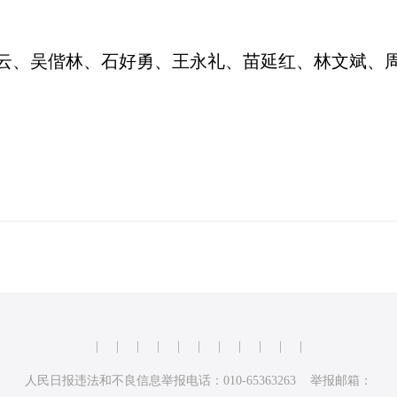
、吴偕林、石好勇、王永礼、苗延红、林文斌、周
|
|
|
|
|
|
|
|
|
|
|
人民日报违法和不良信息举报电话：010-65363263 举报邮箱：