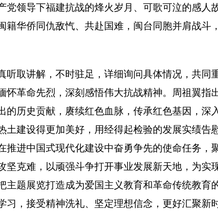
产党领导下福建抗战的烽火岁月、可歌可泣的感人
闽籍华侨同仇敌忾、共赴国难，闽台同胞并肩战斗
听取讲解，不时驻足，详细询问具体情况，共同重
缅怀革命先烈，深刻感悟伟大抗战精神。周祖翼指
出的历史贡献，赓续红色血脉，传承红色基因，深
热土建设得更加美好，用经得起检验的发展实绩告
在推进中国式现代化建设中奋勇争先的使命任务，
攻坚克难，以顽强斗争打开事业发展新天地，为实
把主题展览打造成为爱国主义教育和革命传统教育
学习，接受精神洗礼、坚定理想信念，更好汇聚新