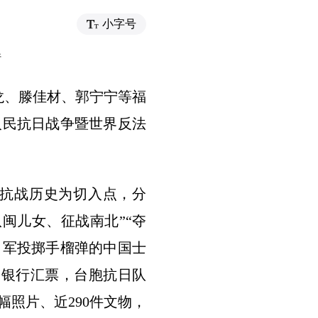
小字号
行
龙、滕佳材、郭宁宁等福
人民抗日战争暨世界反法
抗战历史为切入点，分
八闽儿女、征战南北”“夺
日军投掷手榴弹的中国士
、银行汇票，台胞抗日队
幅照片、近290件文物，