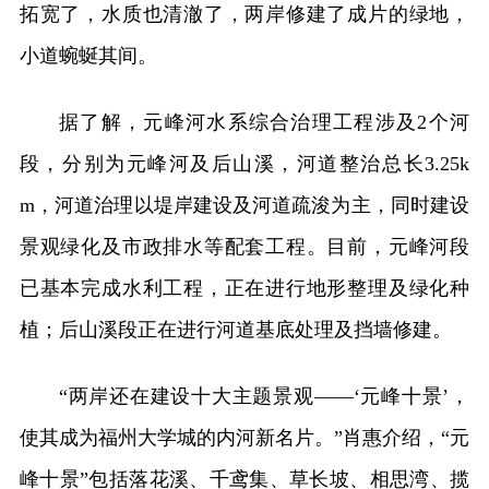
拓宽了，水质也清澈了，两岸修建了成片的绿地，
小道蜿蜒其间。
据了解，元峰河水系综合治理工程涉及2个河
段，分别为元峰河及后山溪，河道整治总长3.25k
m，河道治理以堤岸建设及河道疏浚为主，同时建设
景观绿化及市政排水等配套工程。目前，元峰河段
已基本完成水利工程，正在进行地形整理及绿化种
植；后山溪段正在进行河道基底处理及挡墙修建。
“两岸还在建设十大主题景观——‘元峰十景’，
使其成为福州大学城的内河新名片。”肖惠介绍，“元
峰十景”包括落花溪、千鸢集、草长坡、相思湾、揽