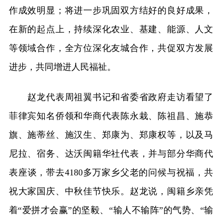
作成效明显；将进一步巩固双方结好的良好成果，
在新的起点上，持续深化农业、基建、能源、人文
等领域合作，全方位深化友城合作，共促双方发展
进步，共同增进人民福祉。
赵龙代表周祖翼书记和省委省政府走访看望了
菲律宾知名侨领和华商代表陈永栽、陈祖昌、施恭
旗、施蒂丝、施汉生、郑康为、郑康权等，以及马
尼拉、宿务、达沃闽籍华社代表，并与部分华商代
表座谈，带去4180多万家乡父老的问候与祝福，共
祝大家国庆、中秋佳节快乐。赵龙说，闽籍乡亲凭
着“爱拼才会赢”的坚毅、“输人不输阵”的气势、“输