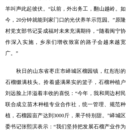
羊叫声此起彼伏。“以前，外出务工，翻山越岭。如
今，20分钟就能到家门口的光伏养羊示范园。”原隆
村党支部书记妥成福对未来充满期待，“随着闽宁协
作深入实施，乡亲们增收致富的路子会越来越宽
广。”
秋日的山东省枣庄市峄城区榴园镇，红彤彤的
石榴缀满枝头。拎着盛满果实的篮子，石榴种植户
刘远脸上洋溢着丰收的喜悦：“今年，我和周边村民
联合成立苗木种植专业合作社，统一管理、规范种
植，石榴园亩产达到3000斤，果子特别甜。”峄城区
委书记张熙滨表示：“我们坚持把发展石榴产业作为