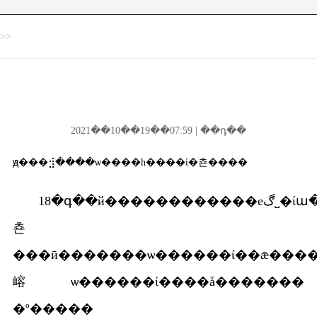
>>
2021��10��19��07:59 | ��դ��
ԭ���⣺����ѡ����һ����ί�쵼����
18�գ��й������������еڰ˽�ίա���һ��ȫ������ٿ�������ѡ�ٲ�������һ����ί�
쵼
���ӣ�������ѡ������ί��ǣ���
嵱ѡ������ί����ǡ�������
�º�����