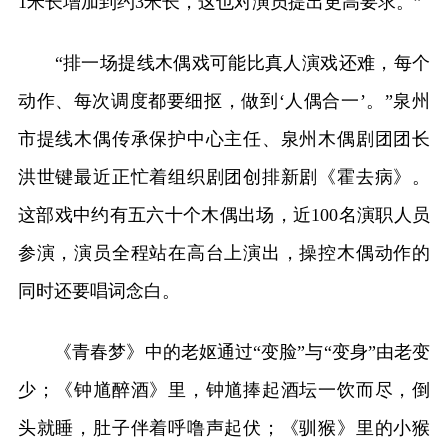
1米长增加到约3米长，这也对演员提出更高要求。”
“排一场提线木偶戏可能比真人演戏还难，每个
动作、每次调度都要细抠，做到‘人偶合一’。”泉州
市提线木偶传承保护中心主任、泉州木偶剧团团长
洪世键最近正忙着组织剧团创排新剧《霍去病》。
这部戏中约有五六十个木偶出场，近100名演职人员
参演，演员全程站在高台上演出，操控木偶动作的
同时还要唱词念白。
《青春梦》中的老妪通过“变脸”与“变身”由老变
少；《钟馗醉酒》里，钟馗捧起酒坛一饮而尽，倒
头就睡，肚子伴着呼噜声起伏；《驯猴》里的小猴