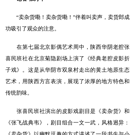
“卖杂货嘞！卖杂货嘞！”伴着叫卖声，卖货郎成
功吸引了观众的注意。
在第七届北京影偶艺术周中，陕西华阴老腔张
喜民班社在北京菊隐剧场上演了《经典老腔皮影折
子戏》。这是从华阴市双泉村走出的黄土地原生态
艺术，用陕西方言表演，展现了浓厚的地方特色和
传统韵味。
张喜民班社演出的皮影戏剧目是《卖杂货》和
《张飞战典韦》，剧目组合一文一武，风格迥异：
《卖杂货》以幽默逗趣的方式讲述了一段书生与小