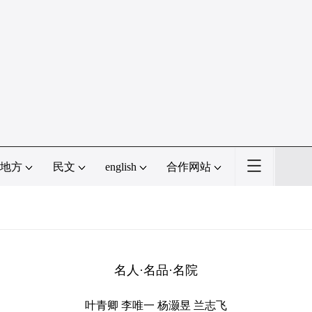
地方
民文
english
合作网站
名人·名品·名院
叶青卿 李唯一 杨灏昱 兰志飞