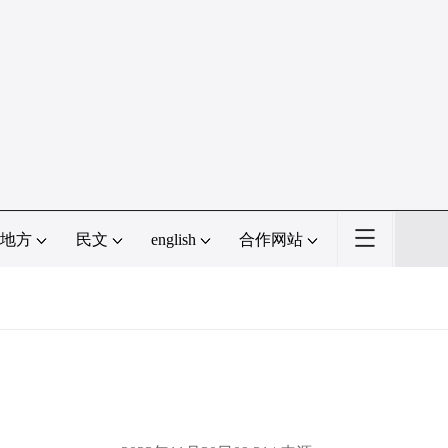
地方
民文
english
合作网站