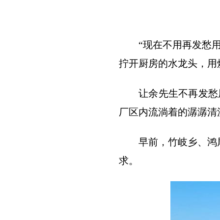
“现在不用再发愁
拧开厨房的水龙头，用
让余先生不再发愁
厂区内流淌着的潺潺清
早前，竹岐乡、鸿
求。