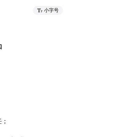
小字号
知
任；