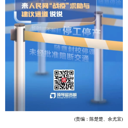
(责编：陈楚楚、余尤宜)