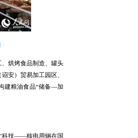
摄
工、烘烤食品制造、罐头
（诏安）贸易加工园区、
构建粮油食品“储备—加
”科技——核电用钢在国