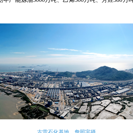
古雷石化基地。詹照宇摄