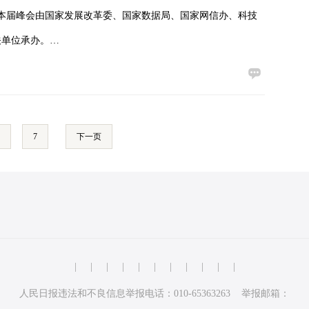
。本届峰会由国家发展改革委、国家数据局、国家网信办、科技
关单位承办。…
7
下一页
|
|
|
|
|
|
|
|
|
|
|
人民日报违法和不良信息举报电话：010-65363263 举报邮箱：