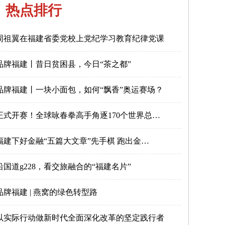
热点排行
周祖翼在福建省委党校上党纪学习教育纪律党课
品牌福建丨昔日贫困县，今日“茶之都”
品牌福建丨一块小面包，如何“飘香”奥运赛场？
正式开赛！全球咏春拳高手角逐170个世界总…
福建下好金融“五篇大文章”先手棋 跑出金…
沿国道g228，看交旅融合的“福建名片”
品牌福建 | 燕窝的绿色转型路
以实际行动做新时代全面深化改革的坚定践行者