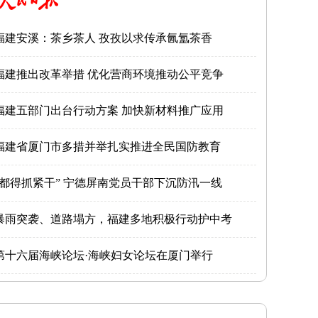
福建安溪：茶乡茶人 孜孜以求传承氤氲茶香
福建推出改革举措 优化营商环境推动公平竞争
福建五部门出台行动方案 加快新材料推广应用
福建省厦门市多措并举扎实推进全民国防教育
“都得抓紧干” 宁德屏南党员干部下沉防汛一线
暴雨突袭、道路塌方，福建多地积极行动护中考
第十六届海峡论坛·海峡妇女论坛在厦门举行