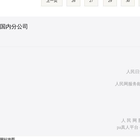
上一页
26
27
29
30
国内分公司
人民日
人民网服务邮
人 民 网 
pa真人平台 copy
网站地图