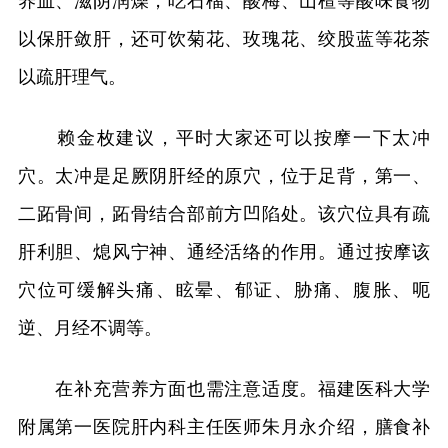
养血、滋阴润燥，吃石榴、酸梅、山楂等酸味食物
以保肝敛肝，还可饮菊花、玫瑰花、绞股蓝等花茶
以疏肝理气。
赖金枚建议，平时大家还可以按摩一下太冲
穴。太冲是足厥阴肝经的原穴，位于足背，第一、
二跖骨间，跖骨结合部前方凹陷处。该穴位具有疏
肝利胆、熄风宁神、通经活络的作用。通过按摩该
穴位可缓解头痛、眩晕、郁证、胁痛、腹胀、呃
逆、月经不调等。
在补充营养方面也需注意适度。福建医科大学
附属第一医院肝内科主任医师朱月永介绍，膳食补