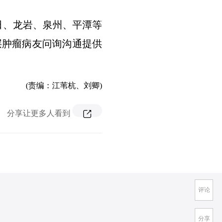
莆田、龙岩、泉州、平潭等
层肿瘤病友问询沟通提供
(责编：江苇杭、刘卿)
分享让更多人看到
评论
分享