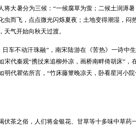
人将大暑分为三候：“一候腐草为萤；二候土润溽暑
化虫而飞，点点微光闪烁夏夜；土地变得潮湿，闷
，天气开始向秋天过渡。
，日车不动汗珠融”，南宋陆游在《苦热》一诗中
如宋代秦观“携扙来追柳外凉，画桥南畔倚胡床”，
如明代瞿佑所言，“竹床藤簟晚凉天，卧看星河小院
喝伏茶之俗，人们将金银花、甘草等十多味中草药