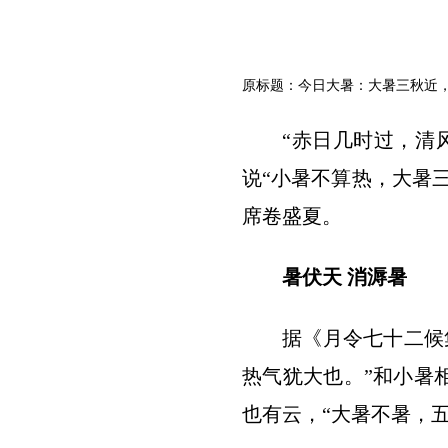
原标题：今日大暑：大暑三秋近
“赤日几时过，清
说“小暑不算热，大暑
席卷盛夏。
暑伏天 消溽暑
据《月令七十二候
热气犹大也。”和小暑
也有云，“大暑不暑，