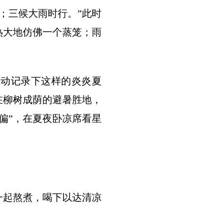
；三候大雨时行。”此时
热大地仿佛一个蒸笼；雨
生动记录下这样的炎炎夏
在柳树成荫的避暑胜地，
偏”，在夏夜卧凉席看星
一起熬煮，喝下以达清凉