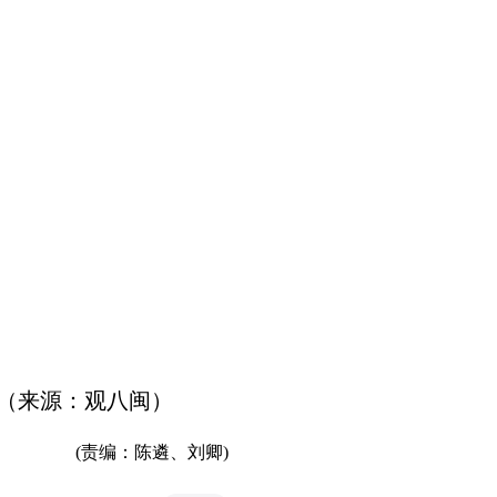
。
。（来源：观八闽）
(责编：陈遴、刘卿)