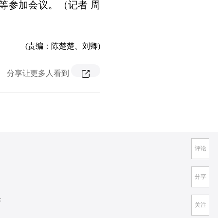
等参加会议。（记者 周
(责编：陈楚楚、刘卿)
分享让更多人看到
评论
分享
：
关注