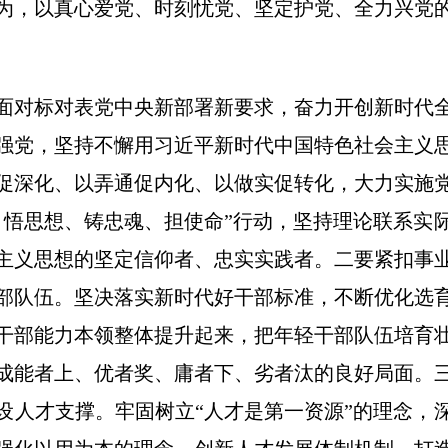
为，以真心爱党、时刻忧党、坚定护党、全力兴党
面对标对表党中央新部署新要求，奋力开创新时代
强党，坚持不懈用习近平新时代中国特色社会主义
促深化、以弄通促内化、以做实促转化，大力实施
、悟思想、铸忠魂、担使命”行动，坚持理论联系实
主义思想的坚定信仰者、忠实实践者。二要紧扣事
部队伍。坚决落实新时代好干部标准，不断优化选
干部能力本领整体提升起来，把年轻干部队伍培育
成能者上、优者奖、庸者下、劣者汰的良好局面。
设人才支撑。牢固树立“人才是第一资源”的理念，