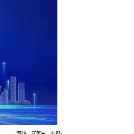
(责编：江苇杭、刘卿)