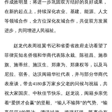
作成效明显；将进一步巩固双方结好的良好成果，
在新的起点上，持续深化农业、基建、能源、人文
等领域合作，全方位深化友城合作，共促双方发展
进步，共同增进人民福祉。
赵龙代表周祖翼书记和省委省政府走访看望了
菲律宾知名侨领和华商代表陈永栽、陈祖昌、施恭
旗、施蒂丝、施汉生、郑康为、郑康权等，以及马
尼拉、宿务、达沃闽籍华社代表，并与部分华商代
表座谈，带去4180多万家乡父老的问候与祝福，共
祝大家国庆、中秋佳节快乐。赵龙说，闽籍乡亲凭
着“爱拼才会赢”的坚毅、“输人不输阵”的气势、“输