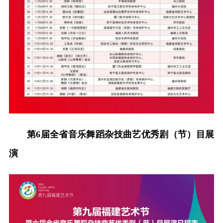
第6届全省音乐舞蹈杂技曲艺优秀剧（节）目展
演