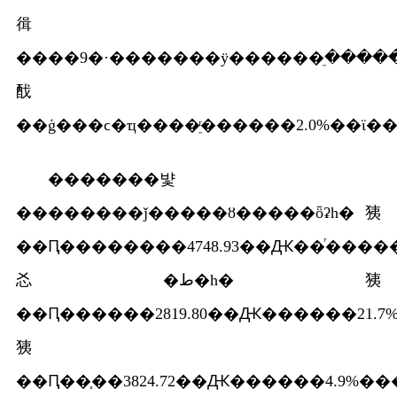
㣬
����9�·�������ӱ������ֵ�����
䣬
�������뱣
��������ǰ�����ȣ�����ȫʡһ�㹫
��Ԥ��������4748.93��Ԫ��ͬ�����
㣻�ط�һ�㹫
��Ԥ������2819.80��Ԫ������21.7
㹫
��Ԥ��֧��3824.72��Ԫ������4.9%��