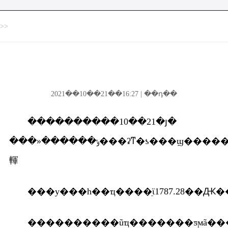
>>
2021��10��21��16:27 | ��դ��
����������10��21�յ�
���»������ݸ���ʡͳ�ƾ���ϣ�����ݵ���������ֵͳһ������������ʡ2021��ǰ�����ȵ���������ֵ35196.61��Ԫ�����ɱȼ۸����ͬ������8.8������2019��ͬ����ȣ�����ƽ������5.6%����������������ȫʡ���񾭼������ȶ��ָ�̬�ƣ��������д��ں������
䡣
����������ũҵ�������ƽϻã���ҫ