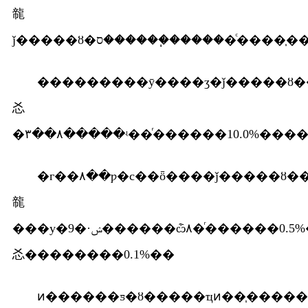
㡣
ǰ�����ȣ�ס������֧������ͨ�
���������ȳ����ӡ�ǰ�����ȣ�����ȫʡ�����˾
㣻
�г��۸��ƿ�с��ȫ����ǰ�����ȣ���
㡣
���у�9�·ݾ������ѽ۸�ͬ������0.5%���ƿ���ȫ��с0.2���ٷֵ
㣻��������0.1%��