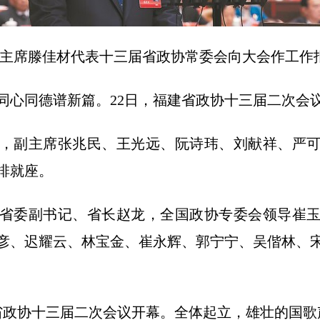
席滕佳材代表十三届省政协常委会向大会作工作报
同德谱新篇。22日，福建省政协十三届二次会
副主席张兆民、王光远、阮诗玮、刘献祥、严可
排就座。
委副书记、省长赵龙，全国政协专委会领导崔玉
彦、迟耀云、林宝金、崔永辉、郭宁宁、吴偕林、
政协十三届二次会议开幕。全体起立，雄壮的国歌