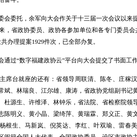
会委托，余军向大会作关于十三届一次会议以来提
来，省政协委员、政协各参加单位和各专门委员会共
位共办理提案1929件次，已全部办复。
过“数字福建政协云”平台向大会提交了书面工
席台就座的还有：省领导周联清、陈冬、庄稼汉
常斌、林瑞良、江尔雄、康涛，省政协党组副书记
、杜源生、许维泽、林钟乐，省法院、省检察院领
志陈明义、黄小晶、梁绮萍、黄瑞霖、郑义正、黄
杨根生、马新岚、倪英达、李红、叶双瑜、雷春