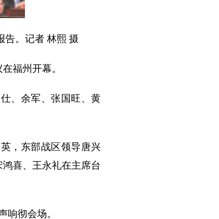
告。记者 林熙 摄
议在福州开幕。
仕、余军、张国旺、黄
英，东部战区领导唐兴
宋鸿喜、王永礼在主席台
声响彻会场。