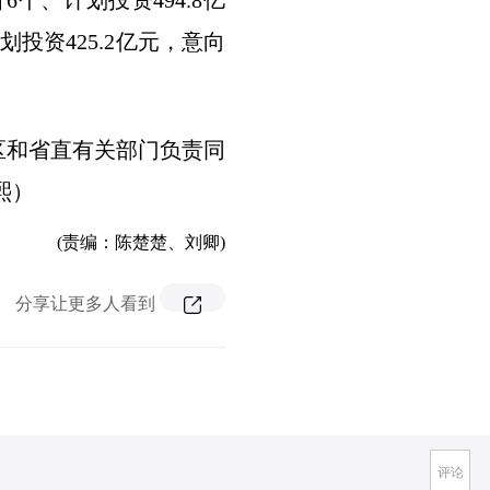
个、计划投资494.8亿
投资425.2亿元，意向
区和省直有关部门负责同
熙）
(责编：陈楚楚、刘卿)
分享让更多人看到
评论