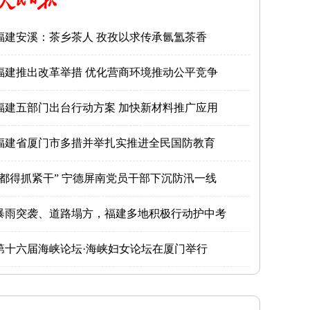
福建安溪：茶乡茶人 孜孜以求传承氤氲茶香
福建推出改革举措 优化营商环境推动公平竞争
福建五部门出台行动方案 加快新材料推广应用
福建省厦门市多措并举扎实推进全民国防教育
“都得抓紧干” 宁德屏南党员干部下沉防汛一线
暴雨突袭、道路塌方，福建多地积极行动护中考
第十六届海峡论坛·海峡妇女论坛在厦门举行