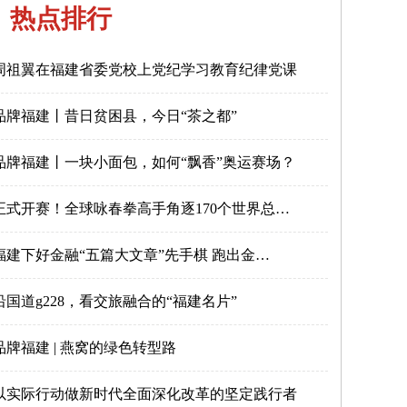
热点排行
周祖翼在福建省委党校上党纪学习教育纪律党课
品牌福建丨昔日贫困县，今日“茶之都”
品牌福建丨一块小面包，如何“飘香”奥运赛场？
正式开赛！全球咏春拳高手角逐170个世界总…
福建下好金融“五篇大文章”先手棋 跑出金…
沿国道g228，看交旅融合的“福建名片”
品牌福建 | 燕窝的绿色转型路
以实际行动做新时代全面深化改革的坚定践行者