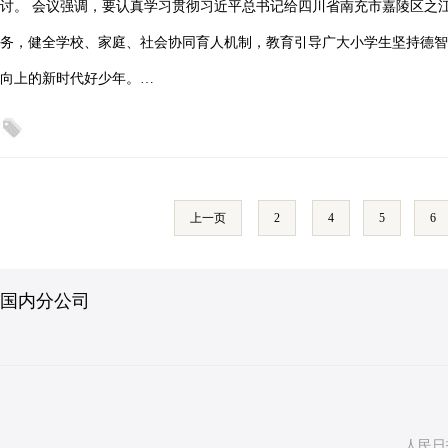
讨。 会议强调，要认真学习贯彻习近平总书记给四川省南充市嘉陵区之
务，健全学校、家庭、社会协同育人机制，教育引导广大小学生坚持德智
向上的新时代好少年。…
上一页
2
4
5
6
国内分公司
人民日